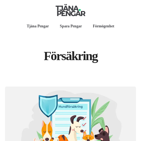
Tjäna Pengar
Spara Pengar
Förmögenhet
Försäkring