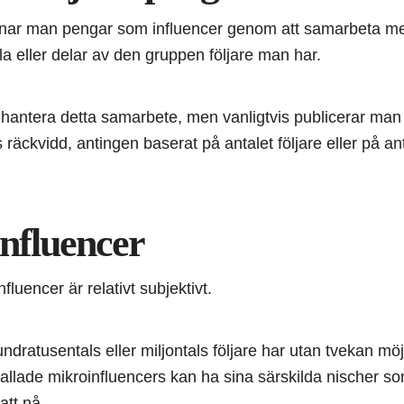
jänar man pengar som influencer genom att samarbeta med
a eller delar av den gruppen följare man har.
tt hantera detta samarbete, men vanligtvis publicerar ma
 räckvidd, antingen baserat på antalet följare eller på ant
influencer
nfluencer är relativt subjektivt.
dratusentals eller miljontals följare har utan tvekan möj
kallade mikroinfluencers kan ha sina särskilda nischer 
att nå.