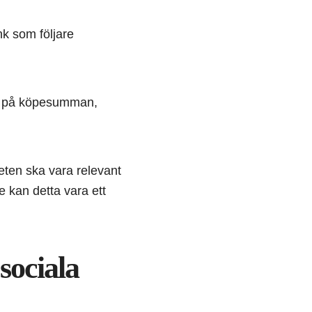
k som följare
ion på köpesumman,
beten ska vara relevant
e kan detta vara ett
sociala