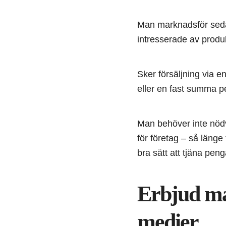
Man marknadsför sedan
intresserade av produk
Sker försäljning via e
eller en fast summa p
Man behöver inte nödvä
för företag – så länge
bra sätt att tjäna pen
Erbjud mar
medier