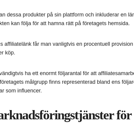
 dessa produkter på sin plattform och inkluderar en län
ten kan följa för att hamna rätt på företagets hemsida.
ns affiliatelänk får man vanligtvis en procentuell provis
er köp.
ndigtvis ha ett enormt följarantal för att affiliatesamar
 företagets målgrupp finns representerad bland ens följar
gar som influencer.
knadsföringstjänster för 