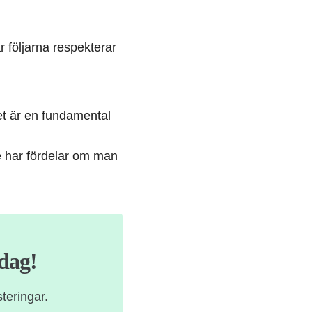
r följarna respekterar
et är en fundamental
e har fördelar om man
idag!
teringar.