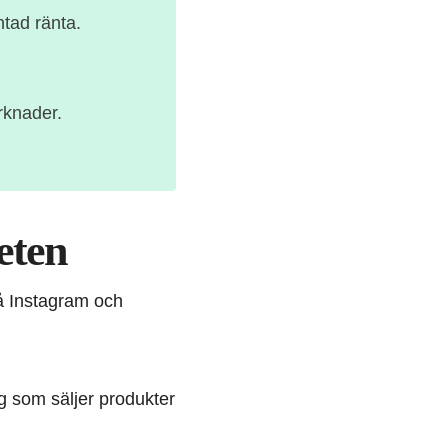
ntad ränta.
rknader.
eten
på Instagram och
ag som säljer produkter