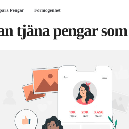
para Pengar
Förmögenhet
n tjäna pengar som 