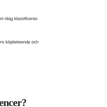
om idag klassificeras
ners köpbeteende och
encer?