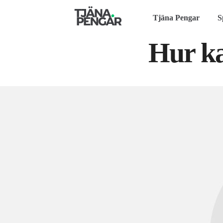
Tjäna Pengar
S
Hur ka