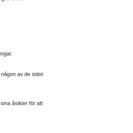
ingar.
å någon av de sidor
na åsikter för att