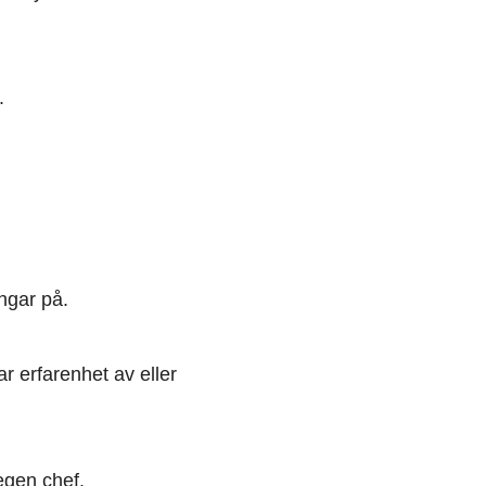
.
ngar på.
r erfarenhet av eller
 egen chef.