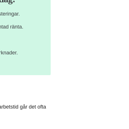
teringar.
ntad ränta.
rknader.
arbetstid går det ofta