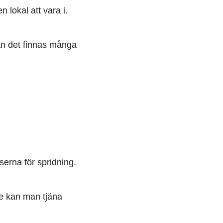
lokal att vara i.
kan det finnas många
erna för spridning.
re kan man tjäna