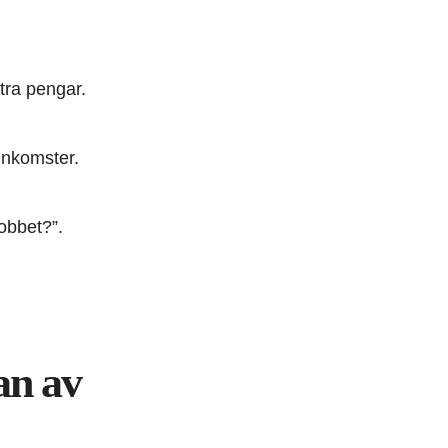
tra pengar.
 inkomster.
jobbet?”.
an av