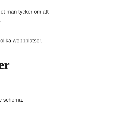
got man tycker om att
.
 olika webbplatser.
er
de schema.