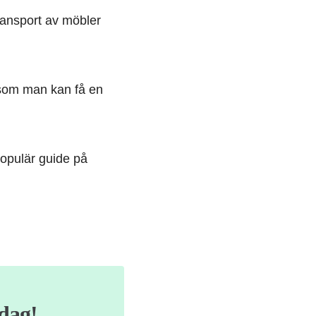
transport av möbler
 som man kan få en
populär guide på
idag!