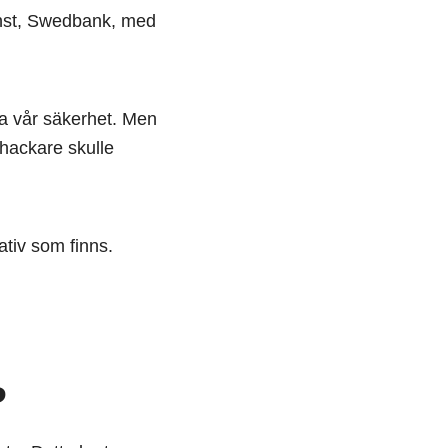
jänst, Swedbank, med
öka vår säkerhet. Men
m hackare skulle
ativ som finns.
?