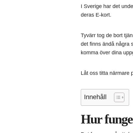
I Sverige har det und
deras E-kort.
Tyvärr tog de bort tjän
det finns ändå några sä
komma över dina uppgi
Låt oss titta närmare p
Innehåll
Hur funger