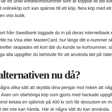
 får ett unikt kreditkortsnummer som är kopplat till ditt 
onlineköp och kan spärras till ett köp, flera köp med ett 
 en viss butik.
-kort från Swedbank loggade du in på deras internetbank 
ville ha Visa eller MasterCard, hur länge ditt e-nummer sku
ärefter skapades ett kort där du kunde se kortnummer, 
 säga alla uppgifter du behövde för att använda det på näte
alternativen nu då?
 några olika sätt att skydda dina pengar mot risken att 
t. Även om obehöriga köp som gjorts med hackade uppgift
minst betala en självrisk på 400 kr och får dessutom en 
 att det inte kan hända. Här är några sätt du kan använda.