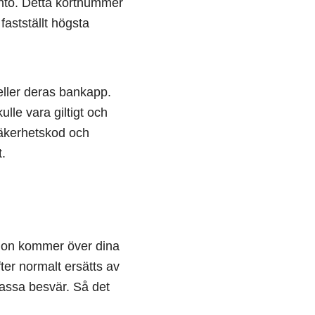
konto. Detta kortnummer
fastställt högsta
eller deras bankapp.
lle vara giltigt och
säkerhetskod och
t.
någon kommer över dina
er normalt ersätts av
massa besvär. Så det