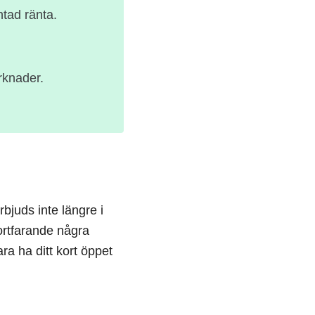
ntad ränta.
rknader.
rbjuds inte längre i
fortfarande några
ara ha ditt kort öppet