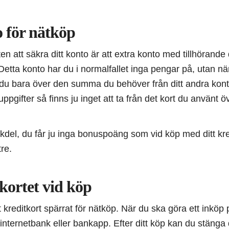
 för nätköp
ten att säkra ditt konto är att extra konto med tillhörand
etta konto har du i normalfallet inga pengar på, utan nä
r du bara över den summa du behöver från ditt andra kon
pgifter så finns ju inget att ta från det kort du använt öv
kdel, du får ju inga bonuspoäng som vid köp med ditt kr
tre.
kortet vid köp
tt kreditkort spärrat för nätköp. När du ska göra ett inköp
din internetbank eller bankapp. Efter ditt köp kan du stänga d