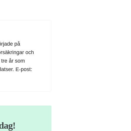
örjade på
örsäkringar och
 tre år som
latser. E-post:
idag!