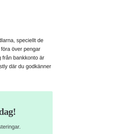
larna, speciellt de
u föra över pengar
g från bankkonto är
ustly där du godkänner
idag!
teringar.