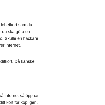
e debetkort som du
r du ska göra en
to. Skulle en hackare
er internet.
editkort. Då kanske
 på internet så öppnar
itt kort för köp igen,