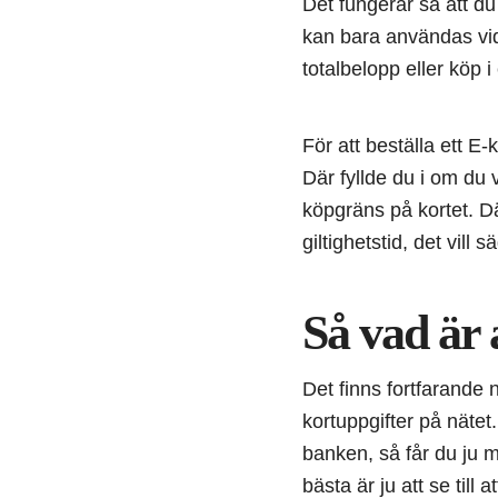
Det fungerar så att du
kan bara användas vid 
totalbelopp eller köp i
För att beställa ett E
Där fyllde du i om du 
köpgräns på kortet. D
giltighetstid, det vill
Så vad är 
Det finns fortfarande
kortuppgifter på näte
banken, så får du ju 
bästa är ju att se till