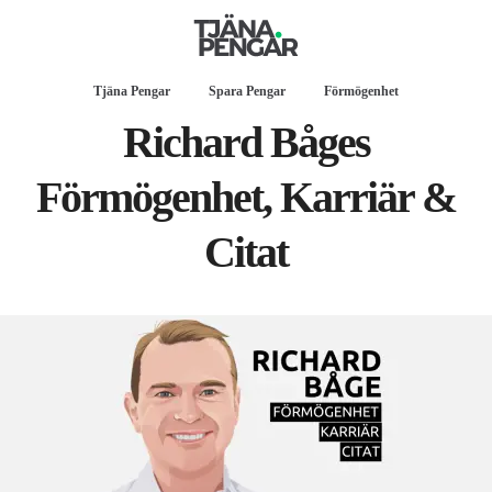
Tjäna Pengar
Spara Pengar
Förmögenhet
Richard Båges
Förmögenhet, Karriär &
Citat