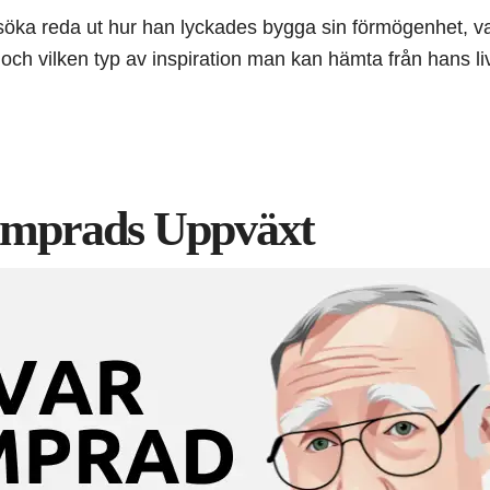
örsöka reda ut hur han lyckades bygga sin förmögenhet, v
och vilken typ av inspiration man kan hämta från hans li
amprads Uppväxt