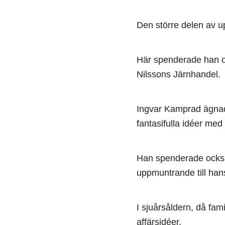
Den större delen av 
Här spenderade han o
Nilssons Järnhandel.
Ingvar Kamprad ägnade
fantasifulla idéer med
Han spenderade också
uppmuntrande till hans
I sjuårsåldern, då fami
affärsidéer.