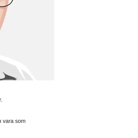
.
en vara som