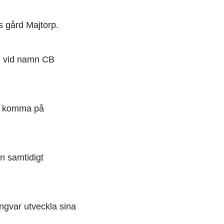
 gård Majtorp.
l vid namn CB
ch komma på
n samtidigt
Ingvar utveckla sina