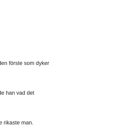
en förste som dyker
de han vad det
 rikaste man.