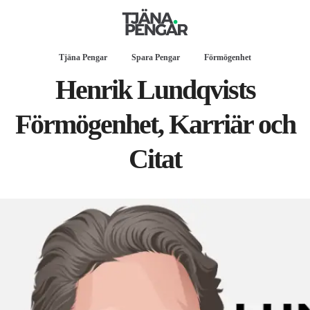
Tjäna Pengar
Spara Pengar
Förmögenhet
Henrik Lundqvists
Förmögenhet, Karriär och
Citat