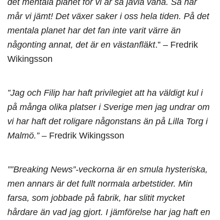
det mentala planet för vi är så jävla vana. Så här
mår vi jämt! Det växer saker i oss hela tiden. På det
mentala planet har det fan inte varit värre än
någonting annat, det är en västanfläkt
.” – Fredrik
Wikingsson
”Jag och Filip har haft privilegiet att ha väldigt kul i
på många olika platser i Sverige men jag undrar om
vi har haft det roligare någonstans än på Lilla Torg i
Malmö.”
– Fredrik Wikingsson
””Breaking News”-veckorna är en smula hysteriska,
men annars är det fullt normala arbetstider. Min
farsa, som jobbade på fabrik, har slitit mycket
hårdare än vad jag gjort. I jämförelse har jag haft en