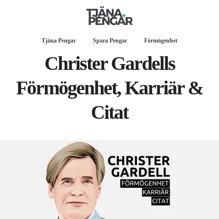
Tjäna Pengar
Spara Pengar
Förmögenhet
Christer Gardells
Förmögenhet, Karriär &
Citat